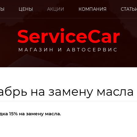
ТЫ
ЦЕНЫ
АКЦИИ
КОМПАНИЯ
СТАТЬ
ServiceCar
МАГАЗИН И АВТОСЕРВИС
абрь на замену масла
енный ремонт автом
дка 15% на замену масла.
родажа автозапчаст