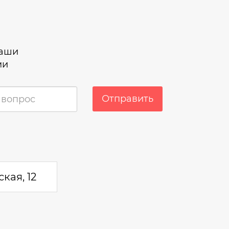
наши
ми
Отправить
кая, 12