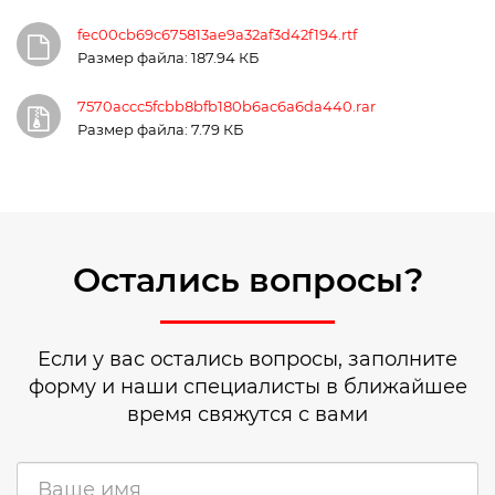
fec00cb69c675813ae9a32af3d42f194.rtf
Размер файла: 187.94 КБ
7570accc5fcbb8bfb180b6ac6a6da440.rar
Размер файла: 7.79 КБ
Остались вопросы?
Если у вас остались вопросы, заполните
форму и наши специалисты в ближайшее
время свяжутся с вами