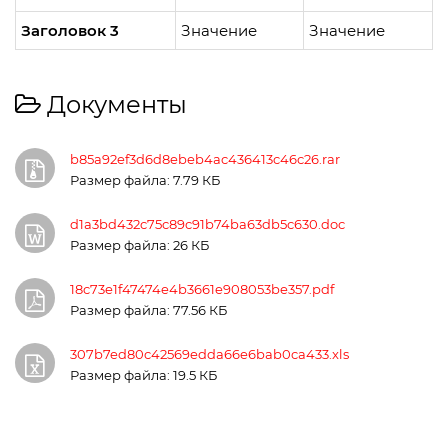
Заголовок 3
Значение
Значение
Документы
b85a92ef3d6d8ebeb4ac436413c46c26.rar
Размер файла: 7.79 КБ
d1a3bd432c75c89c91b74ba63db5c630.doc
Размер файла: 26 КБ
18c73e1f47474e4b3661e908053be357.pdf
Размер файла: 77.56 КБ
307b7ed80c42569edda66e6bab0ca433.xls
Размер файла: 19.5 КБ