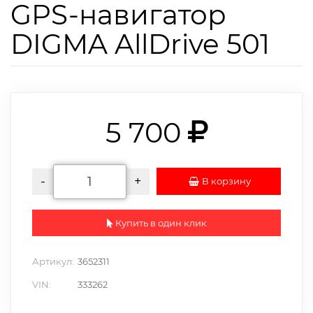
GPS-навигатор
DIGMA AllDrive 501
5 700
-
+
В корзину
Купить в один клик
Артикул:
3652311
VIN:
333262