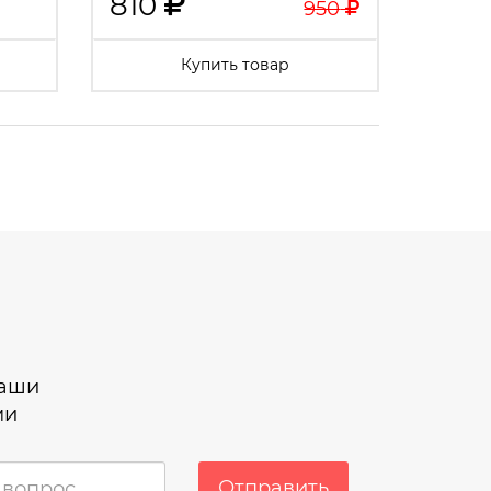
810
950
Купить товар
наши
ми
Отправить