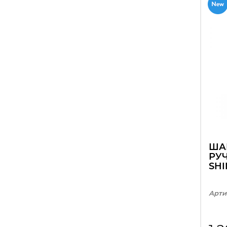
ША
РУ
SHI
Арти