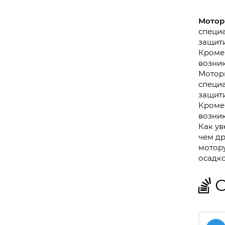
Мотор
специа
защити
Кроме 
возник
Моторн
специа
защити
Кроме 
возник
Как ув
чем др
мотору
осадко
С