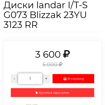
Диски landar I/T-S
G073 Blizzak 23YU
3123 RR
3 600
5 000
-
+
В корзину
Купить в один клик