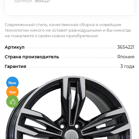
Артикул:
3654221
Современный стиль, качественная сборка и новейшие
технологии никого не оставят равнодушными и Вы никогда
не пожалеете о своём новом приобретении.
Артикул
3654221
Страна производитель
Япония
Гарантия
3 года