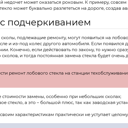
й недочет может оказаться роковым. К примеру, совсем 
екло может буквально разлететься на дороге, создав а
 с подчеркиванием
Оставить заявку
сколы, подлежащие ремонту, могут появиться на лобово
исле и из-под колес другого автомобиля. Если появился 
нии. Конечно, если действовать по закону, то нужно сраз
сколов, и тогда постоянная замена стекла будет очень 
сти ремонт лобового стекла на станции техобслуживан
е стоимости замены, особенно при небольших сколах;
ое стекло, а это – большой плюс, так как заводская уст
 своим характеристикам практически не уступает целому