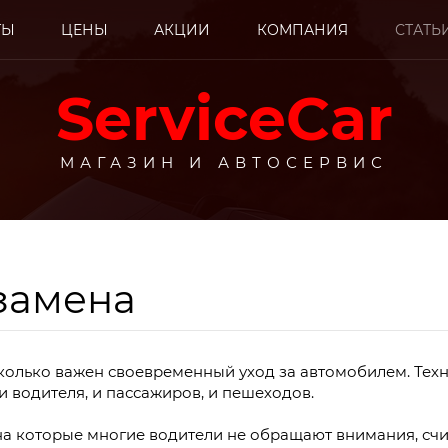
ТЫ
ЦЕНЫ
АКЦИИ
КОМПАНИЯ
СТАТЬ
ServiceCar
МАГАЗИН И АВТОСЕРВИС
 замена
енный ремонт автом
сколько важен своевременный уход за автомобилем. Тех
родажа автозапчаст
и водителя, и пассажиров, и пешеходов.
 на которые многие водители не обращают внимания, счи