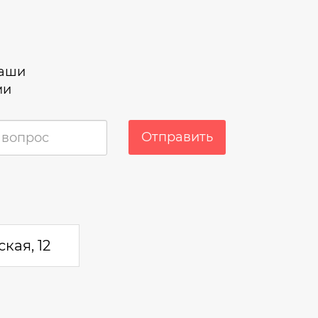
наши
ми
Отправить
кая, 12