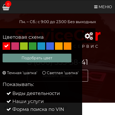
0
МЕНЮ
Пн. – Сб.: с 9:00 до 23:00 Без выходных
ServiceCar
Цветовая схема
МАГАЗИН И АВТОСЕРВИС
Подобрать цвет
8 (800) 555-38-41
Темная 'шапка'
Светлая 'шапка'
Заказать звонок
Показывать:
Виды деятельности
Наши услуги
Главная
Бренды автомобилей
Форма поиска по VIN