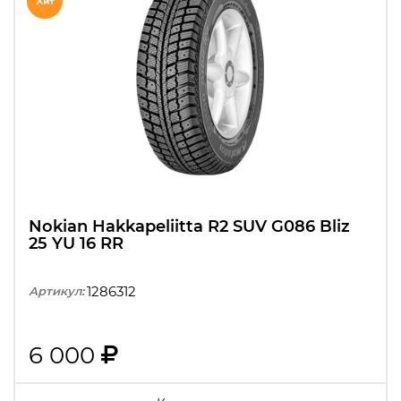
Nokian Hakkapeliitta R2 SUV G086 Bliz
25 YU 16 RR
1286312
Артикул:
6 000