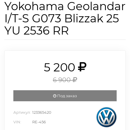
Yokohama Geolandar
I/T-S G073 Blizzak 25
YU 2536 RR
5 200
6 900
Под заказ
Артикул:
123365420
VIN:
RE-456