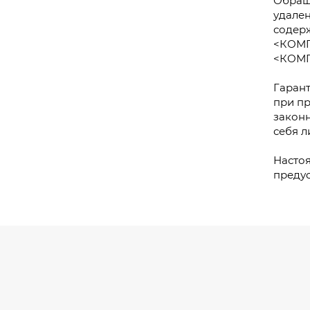
Обраща
удален
содер
<КОМП
<КОМП
Гарант
при п
законн
себя л
Настоя
преду