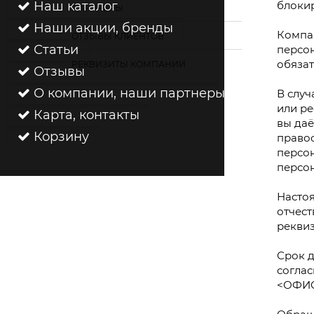
Наш каталог
блокир
ПАРТНЕРЫ
Наши акции, бренды
Компа
ОТЗЫВЫ КЛИЕНТОВ
Статьи
персон
обязат
РЕКВИЗИТЫ КОМПАНИИ
Отзывы
О компании, наши партнеры
В слу
или ре
Карта, контакты
вы даё
Корзину
правоо
персо
персо
Настоя
отчест
реквиз
Срок д
соглас
<ОФИС>