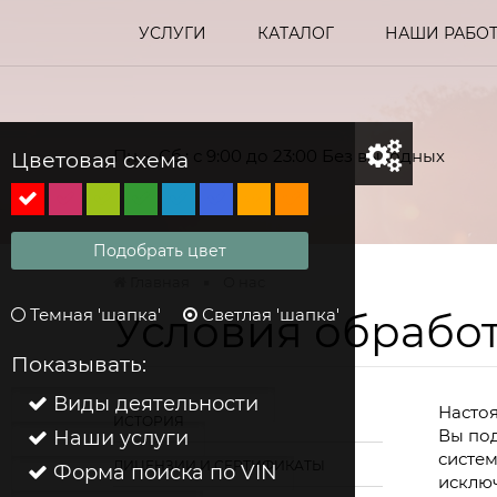
УСЛУГИ
КАТАЛОГ
НАШИ РАБО
Пн. – Сб.: с 9:00 до 23:00 Без выходных
Цветовая схема
Подобрать цвет
Главная
О нас
Темная 'шапка'
Светлая 'шапка'
Условия обрабо
Качеств
Показывать:
Виды деятельности
Настоя
п
ИСТОРИЯ
Вы под
Наши услуги
систем
ЛИЦЕНЗИИ И СЕРТИФИКАТЫ
Форма поиска по VIN
исключ