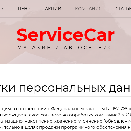
ТЫ
ЦЕНЫ
АКЦИИ
КОМПАНИЯ
СТАТЬ
ServiceCar
МАГАЗИН И АВТОСЕРВИС
тки персональных да
енный ремонт автом
щим в соответствии с Федеральным законом № 152-ФЗ «О
родажа автозапчаст
тверждаете свое согласие на обработку компанией <К
атизацию, накопление, хранение, уточнение (обновление
ительно в целях продажи программного обеспечения на