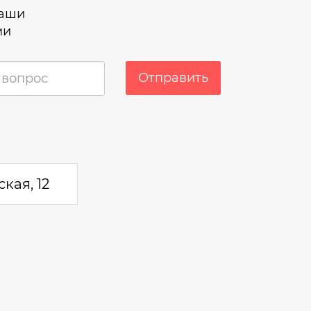
наши
ми
Отправить
кая, 12