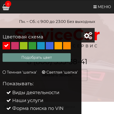
0
МЕНЮ
Пн. – Сб.: с 9:00 до 23:00 Без выходных
ServiceCar
Цветовая схема
МАГАЗИН И АВТОСЕРВИС
Подобрать цвет
8 (800) 555-38-41
Темная 'шапка'
Светлая 'шапка'
Заказать звонок
Показывать:
Виды деятельности
Наши услуги
Главная
Каталог
Шины и диски
Форма поиска по VIN