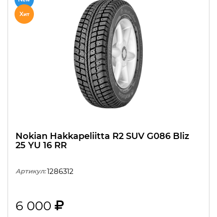
Nokian Hakkapeliitta R2 SUV G086 Bliz
25 YU 16 RR
1286312
Артикул:
6 000