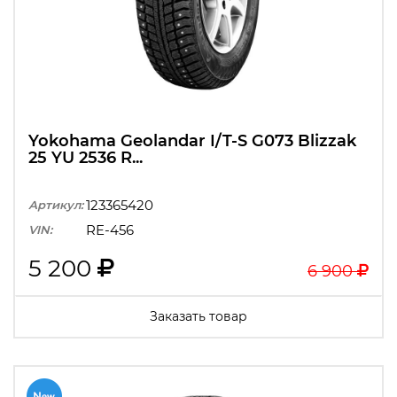
Yokohama Geolandar I/T-S G073 Blizzak
25 YU 2536 R...
123365420
Артикул:
RE-456
VIN:
5 200
6 900
Заказать товар