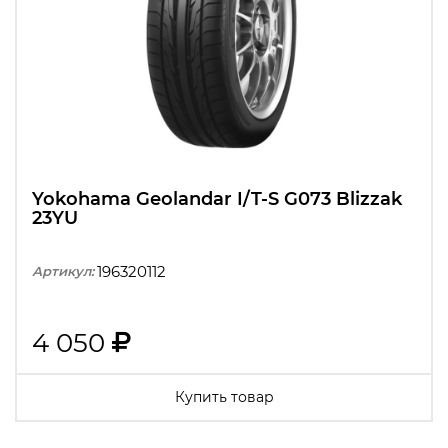
Yokohama Geolandar I/T-S G073 Blizzak
23YU
196320112
Артикул:
4 050
Купить товар